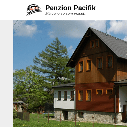
Penzion Pacifik
Má cenu se sem vracet…