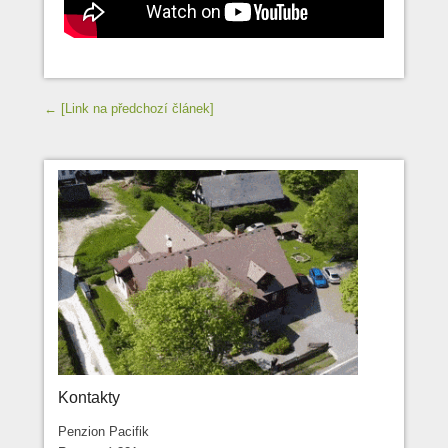
Navigace příspěvků
← [Link na předchozí článek]
Kontakty
Penzion Pacifik