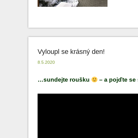
Vyloupl se krásný den!
8.5.2020
…sundejte roušku
– a pojďte se 