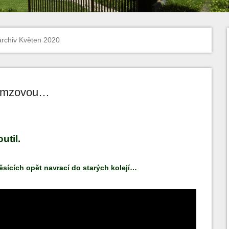
archiv
Květen 2020
Ramzovou…
util.
sících opět navrací do starých kolejí…