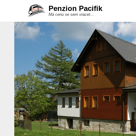
Penzion Pacifik
Má cenu se sem vracet…