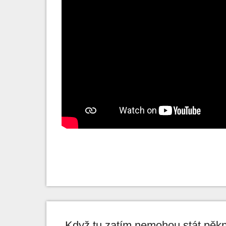
„Když tu zatím nemohou stát pěk