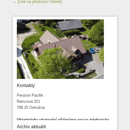
Navigace příspěvků
← [Link na předchozí článek]
Kontakty
Penzion Pacifik
Ramzová 321
788 25 Ostružná
Objednávky ubytování přijímáme pouze telefonicky
na čísle: 737 275 002
Archiv aktualit