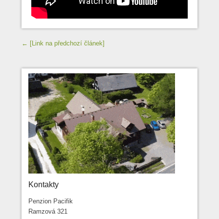
Navigace příspěvků
← [Link na předchozí článek]
Kontakty
Penzion Pacifik
Ramzová 321