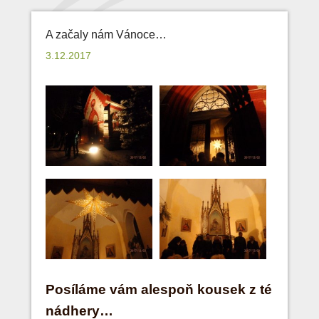
A začaly nám Vánoce…
3.12.2017
Posíláme vám alespoň kousek z té
nádhery…