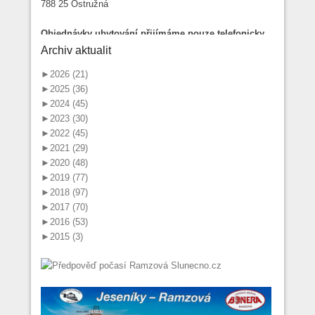
788 25 Ostružná
Objednávky ubytování přijímáme pouze telefonicky
na čísle: 737 275 002
Archiv aktualit
►
2026 (21)
►
2025 (36)
►
2024 (45)
►
2023 (30)
►
2022 (45)
►
2021 (29)
►
2020 (48)
►
2019 (77)
►
2018 (97)
►
2017 (70)
►
2016 (53)
►
2015 (3)