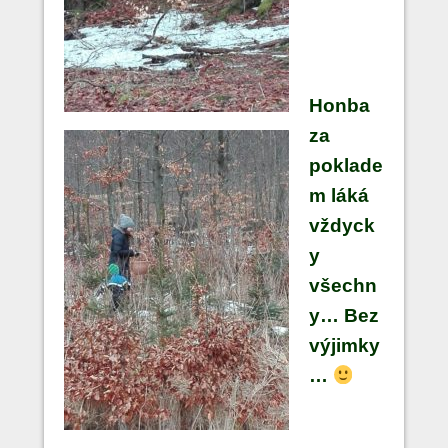
Honba
za
poklade
m láká
vždyck
y
všechn
y… Bez
výjimky
…