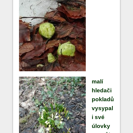
malí
hledači
pokladů
vysypal
i své
úlovky