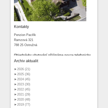
Kontakty
Penzion Pacifik
Ramzová 321
788 25 Ostružná
Objednávky ubytování přijímáme pouze telefonicky
na čísle: 737 275 002
Archiv aktualit
►
2026 (21)
►
2025 (36)
►
2024 (45)
►
2023 (30)
►
2022 (45)
►
2021 (29)
►
2020 (48)
►
2019 (77)