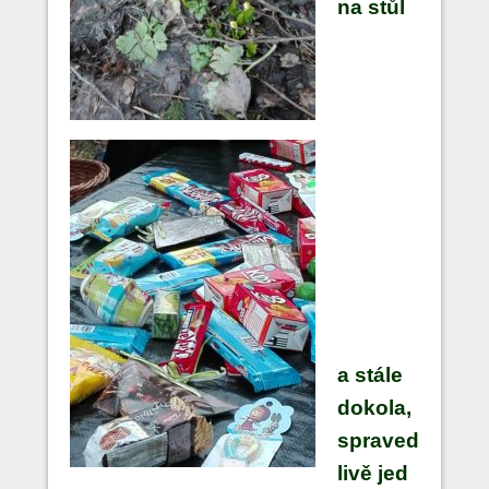
na stůl
a stále
dokola,
spraved
livě jed