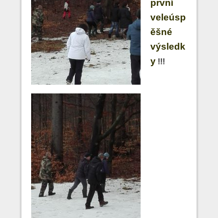
první
veleúsp
ěšné
výsledk
y
!!!