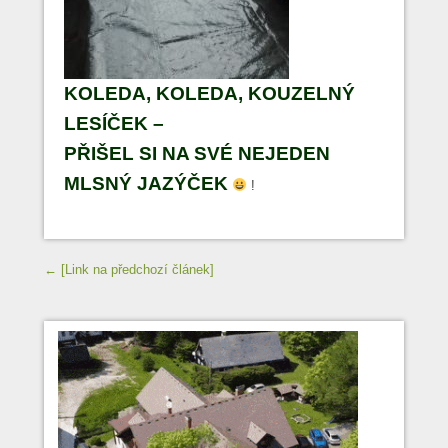
KOLEDA, KOLEDA, KOUZELNÝ
LESÍČEK –
PŘIŠEL SI NA SVÉ NEJEDEN
MLSNÝ JAZÝČEK
!
Navigace příspěvků
← [Link na předchozí článek]