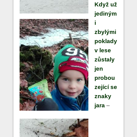
Když už
jediným
i
zbylými
poklady
v lese
zůstaly
jen
probou
zející se
znaky
jara
–