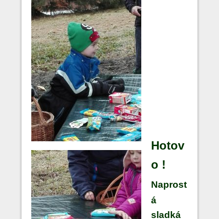
Hotov
o !
N
aprost
á
sladká