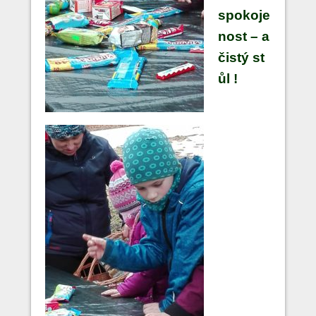
spokoje
nost – a
čistý st
ůl !